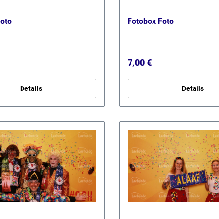
Foto
Fotobox Foto
r Preis:
Regulärer Preis:
7,00 €
Details
Details