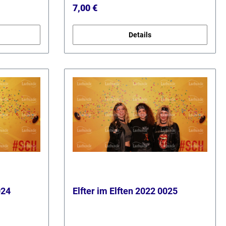
Regulärer Preis:
7,00 €
Details
024
Elfter im Elften 2022 0025