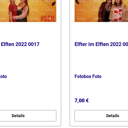
m Elften 2022 0017
Elfter im Elften 2022 0
Foto
Fotobox Foto
r Preis:
Regulärer Preis:
7,00 €
Details
Details