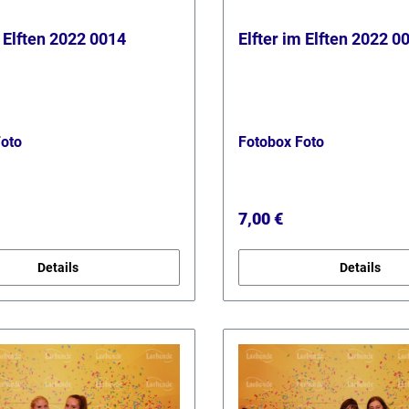
m Elften 2022 0014
Elfter im Elften 2022 0
Foto
Fotobox Foto
r Preis:
Regulärer Preis:
7,00 €
Details
Details