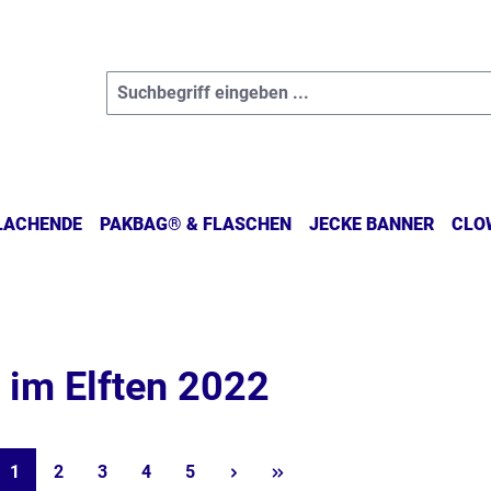
 LACHENDE
PAKBAG® & FLASCHEN
JECKE BANNER
CLO
r im Elften 2022
Seite
Seite
Seite
Seite
Seite
1
2
3
4
5