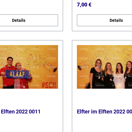
r Preis:
Regulärer Preis:
7,00 €
Details
Details
m Elften 2022 0011
Elfter im Elften 2022 0