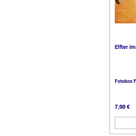
Elfter i
Fotobox 
Reguläre
7,00 €