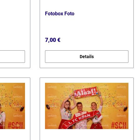
Fotobox Foto
Regulärer Preis:
7,00 €
Details