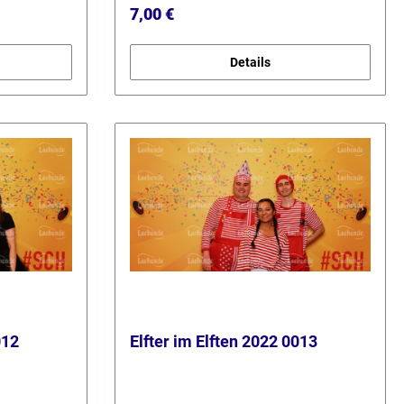
Regulärer Preis:
7,00 €
Details
012
Elfter im Elften 2022 0013