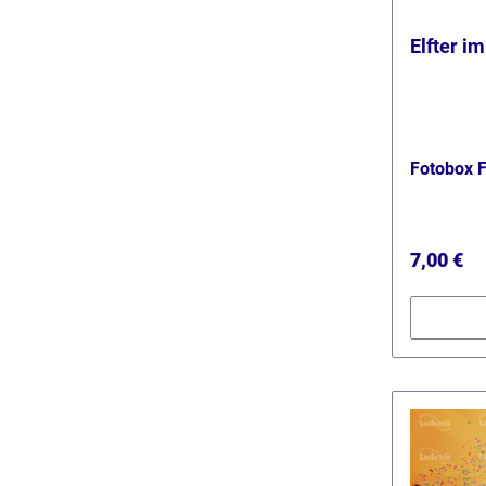
Elfter i
Fotobox 
Reguläre
7,00 €