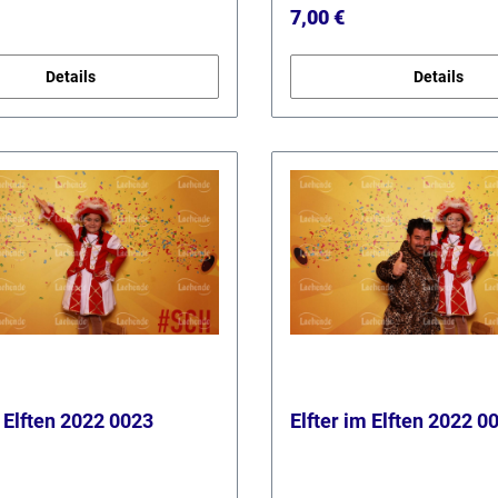
r Preis:
Regulärer Preis:
7,00 €
Details
Details
m Elften 2022 0023
Elfter im Elften 2022 0