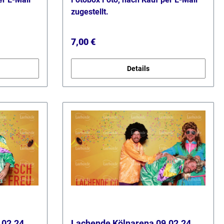
zugestellt.
Regulärer Preis:
7,00 €
Details
.02.24
Lachende Kölnarena 09.02.24