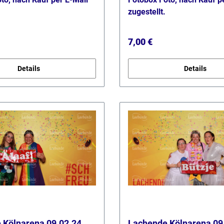
zugestellt.
 Preis:
Regulärer Preis:
7,00 €
Details
Details
 Kölnarena 09.02.24
Lachende Kölnarena 09