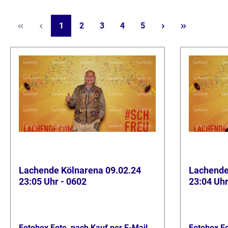
Seite
Seite
Seite
Seite
Seite
1
2
3
4
5
Lachende Kölnarena 09.02.24
Lachende
23:05 Uhr - 0602
23:04 Uhr
Fotobox Foto, nach Kauf per E-Mail
Fotobox Fo