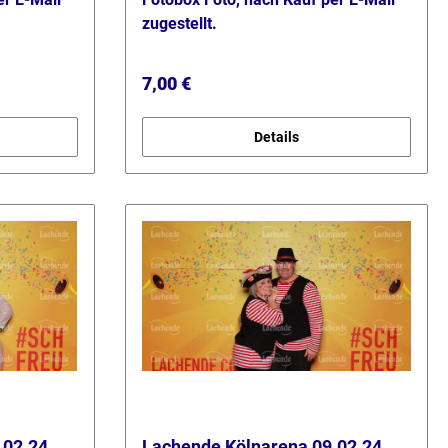
zugestellt.
Regulärer Preis:
7,00 €
Details
.02.24
Lachende Kölnarena 09.02.24