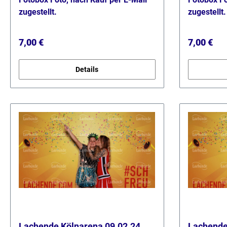
zugestellt.
zugestellt.
Regulärer Preis:
Regulärer
7,00 €
7,00 €
Details
Lachende Kölnarena 09.02.24
Lachende