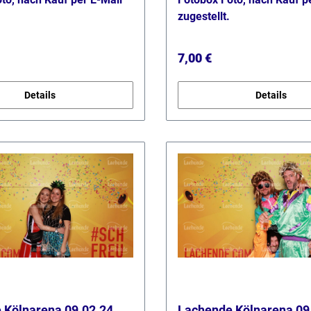
zugestellt.
 Preis:
Regulärer Preis:
7,00 €
Details
Details
 Kölnarena 09.02.24
Lachende Kölnarena 09