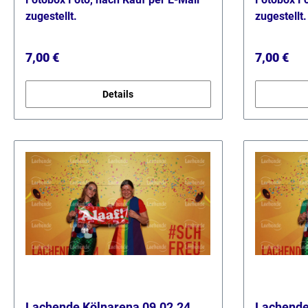
zugestellt.
zugestellt.
Regulärer Preis:
Regulärer
7,00 €
7,00 €
Details
Lachende Kölnarena 09.02.24
Lachende