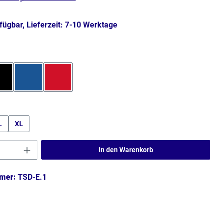
fügbar, Lieferzeit: 7-10 Werktage
hlen
Schwarz
Blau
Rot
hlen
L
XL
Anzahl: Gib den gewünschten Wert ein ode
In den Warenkorb
mer:
TSD-E.1