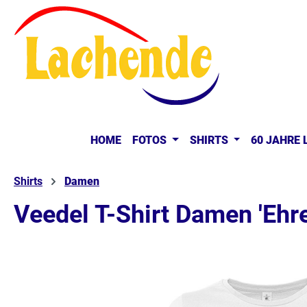
springen
Zur Hauptnavigation springen
HOME
FOTOS
SHIRTS
60 JAHRE
Shirts
Damen
Veedel T-Shirt Damen 'Ehre
Bildergalerie überspringen