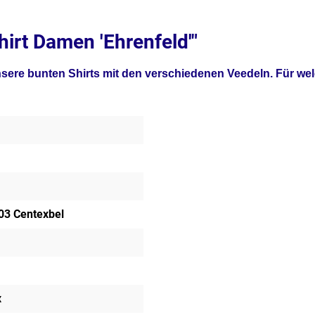
irt Damen 'Ehrenfeld'"
unsere bunten Shirts mit den verschiedenen Veedeln. Für we
03 Centexbel
x