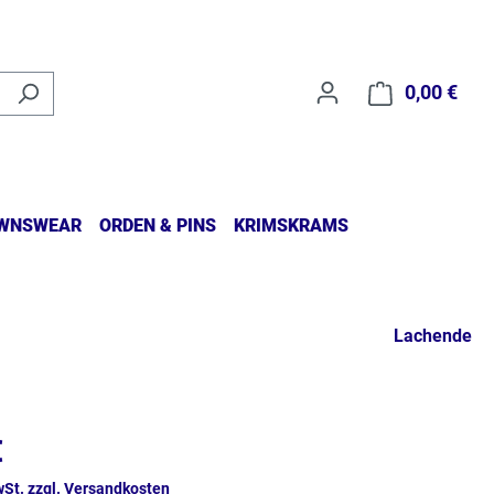
0,00 €
Waren
WNSWEAR
ORDEN & PINS
KRIMSKRAMS
Lachende
€
wSt. zzgl. Versandkosten