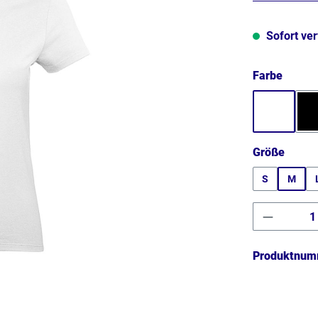
Sofort ver
auswä
Farbe
Weiß
auswä
Größe
S
M
Produkt 
Produktnum