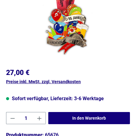
27,00 €
Preise inkl. MwSt. zzgl. Versandkosten
Sofort verfügbar, Lieferzeit: 3-6 Werktage
Produkt Anzahl: Gib den gewünschten Wert e
In den Warenkorb
Produktnummer:
65676