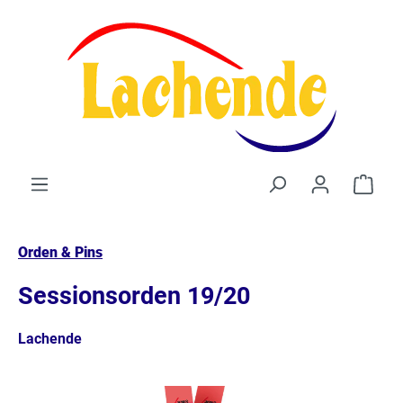
alt springen
Waren
Orden & Pins
Sessionsorden 19/20
Lachende
Bildergalerie überspringen