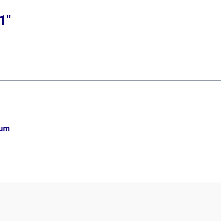
1"
sum