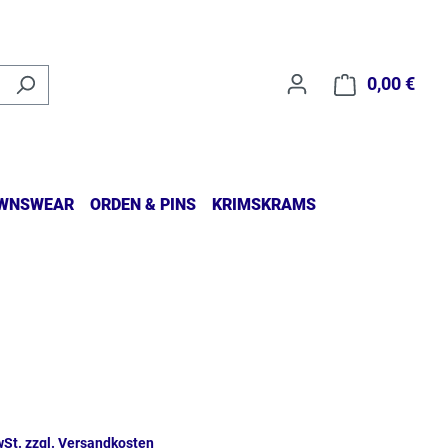
0,00 €
Waren
WNSWEAR
ORDEN & PINS
KRIMSKRAMS
wSt. zzgl. Versandkosten