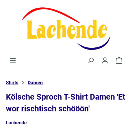
alt springen
Waren
Shirts
Damen
Kölsche Sproch T-Shirt Damen 'Et
wor rischtisch schööön'
Lachende